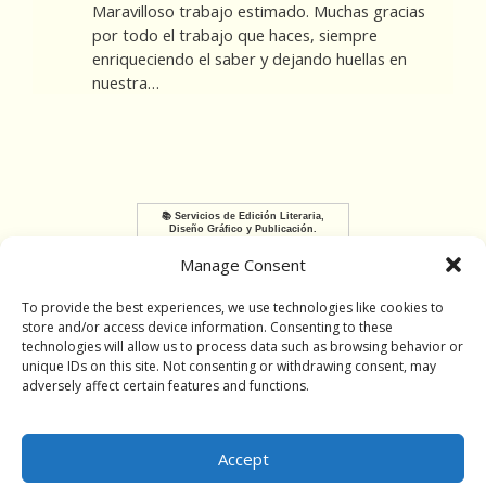
Maravilloso trabajo estimado. Muchas gracias
por todo el trabajo que haces, siempre
enriqueciendo el saber y dejando huellas en
nuestra…
📚 Servicios de Edición Literaria,
Diseño Gráfico y Publicación.
Manage Consent
To provide the best experiences, we use technologies like cookies to
store and/or access device information. Consenting to these
technologies will allow us to process data such as browsing behavior or
Terms
Cookie Policy
Opt-Out
unique IDs on this site. Not consenting or withdrawing consent, may
adversely affect certain features and functions.
© Copyright 2026 Reynaldo Fernández Pavón. Todos los
Derechos Reservados. All Rights Reserved.
www.ReynaldoFernandezPavon.com
Accept