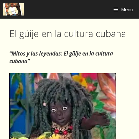
Skip
Menu
to
content
El güije en la cultura cubana
“Mitos y las leyendas: El güije en la cultura
cubana”