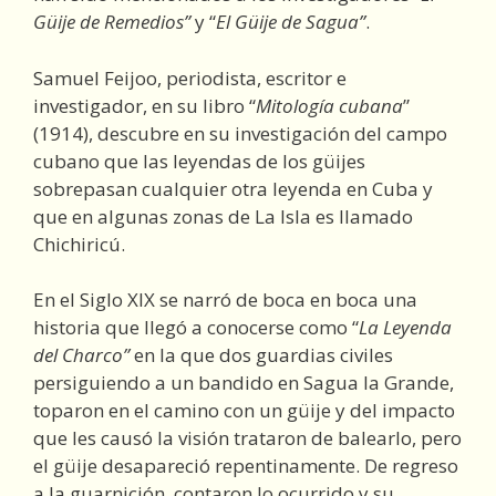
Güije de Remedios”
y “
El Güije de Sagua”
.
Samuel Feijoo, periodista, escritor e
investigador, en su libro “
Mitología cubana
”
(1914), descubre en su investigación del campo
cubano que las leyendas de los güijes
sobrepasan cualquier otra leyenda en Cuba y
que en algunas zonas de La Isla es llamado
Chichiricú.
En el Siglo XIX se narró de boca en boca una
historia que llegó a conocerse como “
La Leyenda
del Charco”
en la que dos guardias civiles
persiguiendo a un bandido en Sagua la Grande,
toparon en el camino con un güije y del impacto
que les causó la visión trataron de balearlo, pero
el güije desapareció repentinamente. De regreso
a la guarnición, contaron lo ocurrido y su