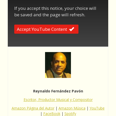
If you accept this notice, your choice will
be saved and the page will refresh.
Accept YouTube Content
Reynaldo Fernández Pavón
Escritor, Productor Musical y Compositor
Amazon Página del Autor
|
Amazon Música
|
YouTube
|
FaceBook
|
Spotify