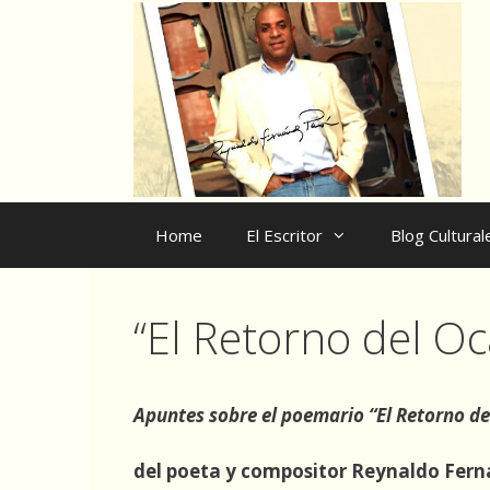
Skip
to
content
Home
El Escritor
Blog Cultural
“El Retorno del O
Apuntes sobre el poemario
“El Retorno d
del poeta y compositor Reynaldo Fer