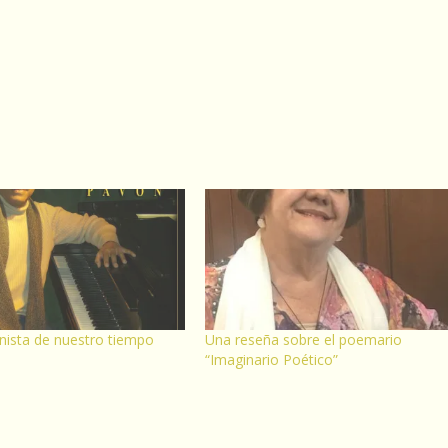
ista de nuestro tiempo
Una reseña sobre el poemario
“Imaginario Poético”