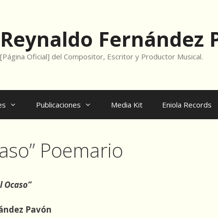
Reynaldo Fernández 
[Página Oficial] del Compositor, Escritor y Productor Musical.
es
Publicaciones
Media Kit
Eniola Records
caso” Poemario
el Ocaso”
nández Pavón