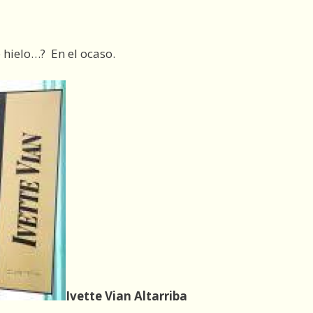
e hielo…? En el ocaso.
Ivette Vian Altarriba