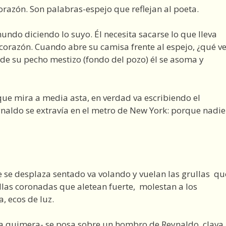
orazón. Son palabras-espejo que reflejan al poeta.
undo diciendo lo suyo. Él necesita sacarse lo que lleva
 corazón. Cuando abre su camisa frente al espejo, ¿qué v
de su pecho mestizo (fondo del pozo) él se asoma y
ue mira a media asta, en verdad va escribiendo el
naldo se extravía en el metro de New York: porque nadie
e se desplaza sentado va volando y vuelan las grullas qu
llas coronadas que aletean fuerte, molestan a los
a, ecos de luz.
 la quimera- se posa sobre un hombro de Reynaldo, clava