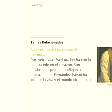
Loading...
Temas Relacionados
Apuntes sobre Los versos de la
memoria
Por Ivette Vian Escritura hecha con lo
que sucede en el corazón. Son
palabras- espejo que reflejan al
poeta. Fernández Pavón ha
ido por la vida y el mundo diciendo lo
suyo. Él necesita sacarse lo que lleva
Un human
dentro, lo que descubre en el pozo
de su corazón.…